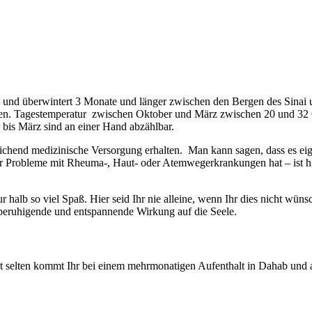
 und überwintert 3 Monate und länger zwischen den Bergen des Sinai 
n. Tagestemperatur zwischen Oktober und März zwischen 20 und 32 G
 bis März sind an einer Hand abzählbar.
sreichend medizinische Versorgung erhalten. Man kann sagen, dass es eig
wer Probleme mit Rheuma-, Haut- oder Atemwegerkrankungen hat – ist 
ur halb so viel Spaß. Hier seid Ihr nie alleine, wenn Ihr dies nicht wü
beruhigende und entspannende Wirkung auf die Seele.
t selten kommt Ihr bei einem mehrmonatigen Aufenthalt in Dahab und 