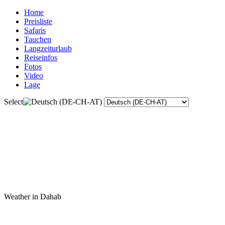
Home
Preisliste
Safaris
Tauchen
Langzeiturlaub
Reiseinfos
Fotos
Video
Lage
Select
Weather in Dahab